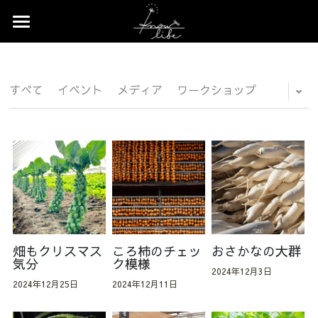
×
×
ストアカテゴリー
ブログカテゴリー
Home
すべてのカテゴリー
すべてのカテゴリ
News
すべて
イベント
メディア
ワークショップ
Profile
Works
Event
Contact
Shop
畑もクリスマス
ころ柿のチェッ
おさかなの大群
気分
ク模様
2024年12月3日
2024年12月25日
2024年12月11日