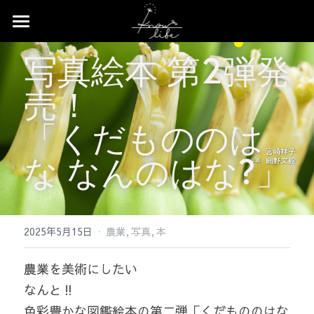
×
ストアカテゴリー
Home
写真絵本 第2弾発
すべてのカテゴリー
News
売！
Profile
「くだもののは
Works
な なんのはな?」
Event
Contact
·
2025年5月15日
農業,
写真,
本
Shop
農業を美術にしたい
なんと‼
️色彩豊かな図鑑絵本の第二弾「くだもののはな 