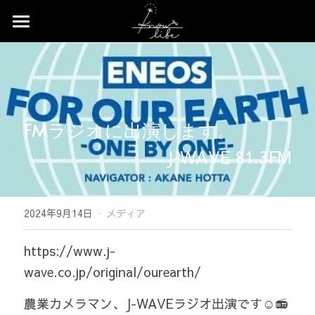
×
ストアカテゴリー
Home
すべてのカテゴリー
News
Profile
FMラジオに出演します。
Works
J-WAVE 81.3FM
Event
Contact
·
2024年9月14日
メディア
Shop
https://www.j-
wave.co.jp/original/ourearth/
農業カメラマン、J-WAVEラジオ出演です☺️📻 