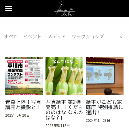
×
×
ストアカテゴリー
ブログカテゴリー
Home
すべてのカテゴリー
すべてのカテゴリ
News
すべて
イベント
メディア
ワークショップ
Profile
Works
Event
Contact
Shop
青森上陸！写真
写真絵本 第2弾
絵本がこども家
講座と撮影と！
発売！ 「くだも
庭庁 特別推薦に
ののはな なんの
選出！
2025年5月28日
はな?」
2024年4月23日
2025年5月15日