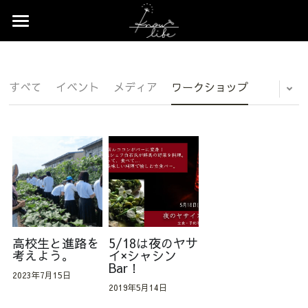
×
×
ストアカテゴリー
ブログカテゴリー
Home
すべてのカテゴリー
すべてのカテゴリ
News
すべて
イベント
メディア
ワークショップ
Profile
Works
Event
Contact
Shop
高校生と進路を
5/18は夜のヤサ
考えよう。
イ×シャシン
Bar！
2023年7月15日
2019年5月14日