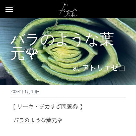
×
ストアカテゴリー
Home
バラのような葉
すべてのカテゴリー
News
元🌹
Profile
Works
at アトリエゼロ
Event
2023年1月19日
Contact
【 リーキ・デカすぎ問題😂 】
Shop
  バラのような葉元🌹