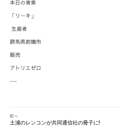
本日の青果  
「リーキ」
 生産者 
群馬県前橋市   
販売
アトリエゼロ
---
前へ
土浦のレンコンが共同通信社の冊子に!