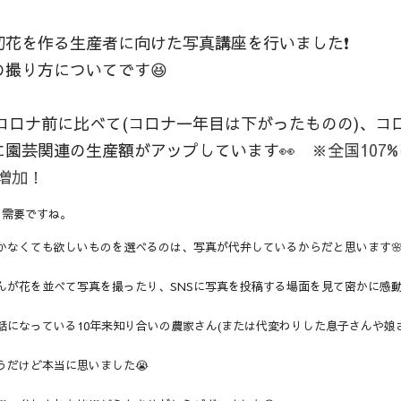
花を作る生産者に向けた写真講座を行いました❗️
撮り方についてです😆
のコロナ前に比べて(コロナ一年目は下がったものの)、コロ
園芸関連の生産額がアップしています👀　
※全国107
も増加！
の需要ですね。
かなくても欲しいものを選べるのは、写真が代弁しているからだと思います
んが花を並べて写真を撮ったり、SNSに写真を投稿する場面を見て密かに感動
話になっている10年来知り合いの農家さん(または代変わりした息子さんや娘
うだけど本当に思いました😭