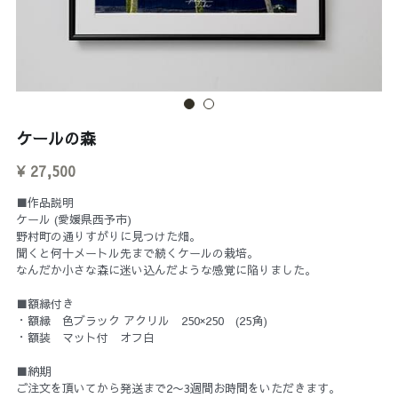
ケールの森
¥ 27,500
■作品説明
ケール (愛媛県西予市)
野村町の通りすがりに見つけた畑。
聞くと何十メートル先まで続くケールの栽培。
なんだか小さな森に迷い込んだような感覚に陥りました。
■額縁付き
・額縁 色ブラック アクリル 250×250 (25角)
・額装 マット付 オフ白
■納期
ご注文を頂いてから発送まで2〜3週間お時間をいただきます。