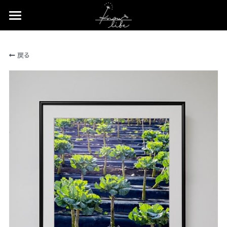
×
×
ストアカテゴリー
ブログカテゴリー
Home
戻る
すべてのカテゴリー
すべてのカテゴリ
News
Profile
Works
Event
Contact
Shop