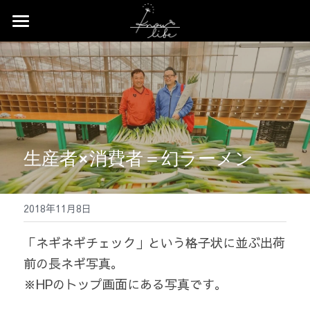
×
ストアカテゴリー
Home
すべてのカテゴリー
News
Profile
Works
生産者×消費者＝幻ラーメン
Event
2018年11月8日
Contact
「ネギネギチェック」という格子状に並ぶ出荷
Shop
前の長ネギ写真。
※HPのトップ画面にある写真です。