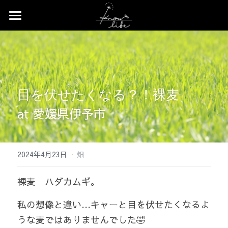
×
ストアカテゴリー
Home
すべてのカテゴリー
News
Profile
目を伏せたくなる？！裸麦
Works
at 愛媛県伊予市
Event
Contact
·
2024年4月23日
畑
Shop
裸麦　ハダカムギ。 
私の想像と違い…キャーと目を伏せたくなるよ
うな麦ではありませんでした🤣 