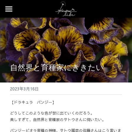
×
ストアカテゴリー
Home
すべてのカテゴリー
News
Profile
Works
自然界と育種家にききたい
Event
2023年3月16日
Contact
【ドラキュラ　パンジー】
Shop
どうしてこのような色が世に出ていくのだろう。
美しすぎて、自然界と育種家のサトウさんに伺いたい。
パンジービオラ育種の神様、サトウ園芸の佐藤さんはこう言いま