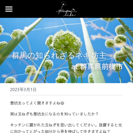
×
ストアカテゴリー
Home
すべてのカテゴリー
News
Profile
 群馬の知られざるネギ坊主
Works
at 群馬県前橋市
Event
2023年3月1日
Contact
葱坊主ってよく聞きますよね😆
Shop
実は玉ねぎも葱坊主になるのを知っていましたか？
キッチンに置かれた玉ねぎを思い出してください。放置すると光
に向かってとがった部分から芽を伸ばしてゆきますよね？