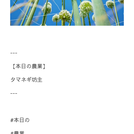
---
【本日の農業】
タマネギ坊主
---
#本日の
#農業 