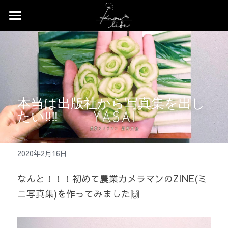
×
ストアカテゴリー
Home
すべてのカテゴリー
News
Profile
本当は出版社から写真集を出し
Works
たい‼️‼️
Event
2020年2月16日
Contact
なんと！！！初めて農業カメラマンのZINE(ミ
Shop
ニ写真集)を作ってみました🙌