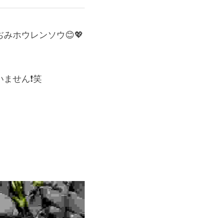
ホウレンソウ😊💖
せん❗️笑