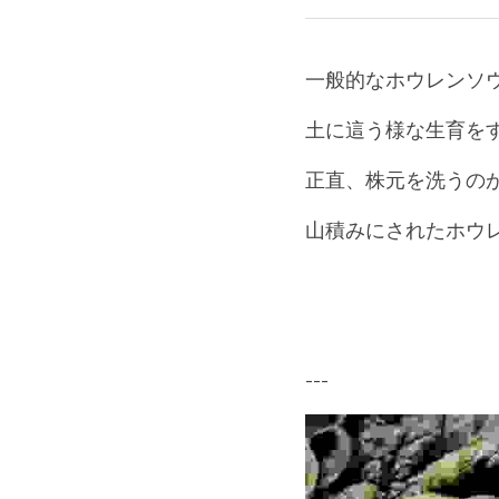
2023年2月16日
一般的なホウレンソウ
土に這う様な生育を
正直、株元を洗うのが
山積みにされたホウ
---