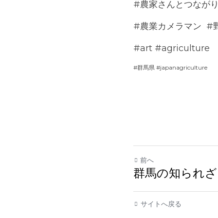
#農家さんとつながり
#農業カメラマン  #野
#art #agriculture 
#群馬県 #japanagriculture
前へ
群馬の知られざる稲
サイトへ戻る