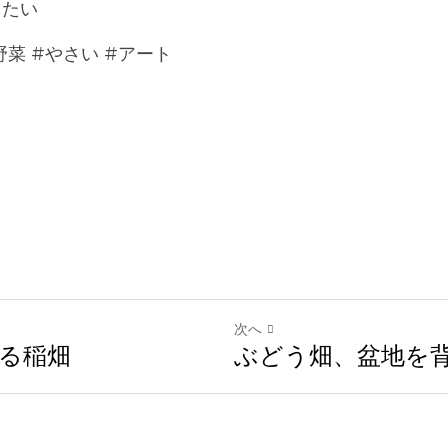
たい 
菜 #やさい #アート 
次へ
畑
ぶどう畑、盆地を背景に