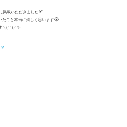
🎍
け、健康で幸福な一年となりますよう心よりお祈り致します
🌸
聞に掲載いただきました
😭
いたこと本当に嬉しく思います
✨
(^^)／
inbun/