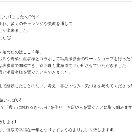
になりました＼(^^)／
まれ、多くのチャレンジや失敗を通して
とが出来ました。
😊
した
を始めたのはここ２年。
お店や野菜生産者様とコラボして写真撮影会のワークショップを行った
は表参道で開催でき、巡回展も北海道で２か所させていただきました。
様と消費者様を繋ぐこともできました。
生で経験したことのない、考え・喜び・悩み・気づきを与えてくださった
❗️
元気いっぱい
動で「農」に触れるきっかけを作り、お店や人を繋ぐことに取り組みま
❗️
致します