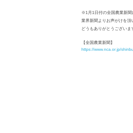
皆さま身体には十分気をつ
※1月1日付の全国農業新
業界新聞よりお声がけを頂
どうもありがとうございます＼
【全国農業新聞】
https://www.nca.or.jp/sh