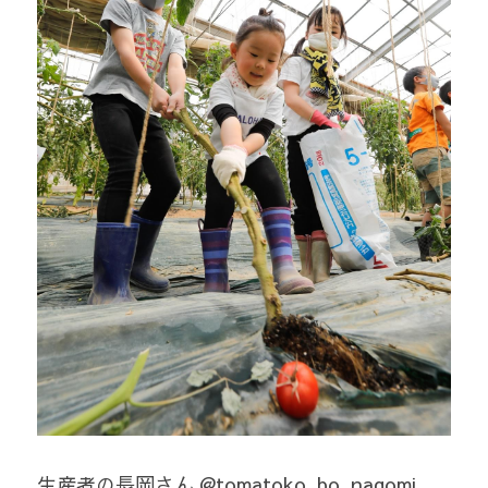
生産者の長岡さん @tomatoko_bo_nagomi