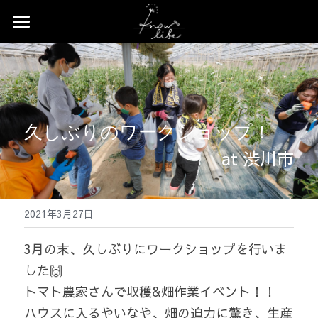
×
ストアカテゴリー
Home
すべてのカテゴリー
News
Profile
久しぶりのワークショップ！
Works
at 渋川市
Event
2021年3月27日
Contact
3月の末、久しぶりにワークショップを行いま
Shop
した🙌
トマト農家さんで収穫&畑作業イベント！！
ハウスに入るやいなや、畑の迫力に驚き、生産