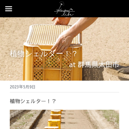
×
ストアカテゴリー
Home
すべてのカテゴリー
News
Profile
植物シェルター！？
Works
at 群馬県太田市
Event
2023年5月9日
Contact
植物シェルター！？  
Shop